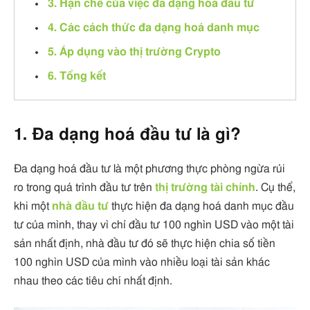
3. Hạn chế của việc đa dạng hóa đầu tư
4. Các cách thức đa dạng hoá danh mục
5. Áp dụng vào thị trường Crypto
6. Tổng kết
1. Đa dạng hoá đầu tư là gì?
Đa dạng hoá đầu tư là một phương thực phòng ngừa rủi
ro trong quá trình đầu tư trên
thị trường
tài chính
. Cụ thể,
khi một
nhà đầu tư
thực hiện đa dạng hoá danh mục đầu
tư của mình, thay vì chỉ đầu tư 100 nghìn USD vào một tài
sản nhất định, nhà đầu tư đó sẽ thực hiện chia số tiền
100 nghìn USD của mình vào nhiều loại tài sản khác
nhau theo các tiêu chí nhất định.