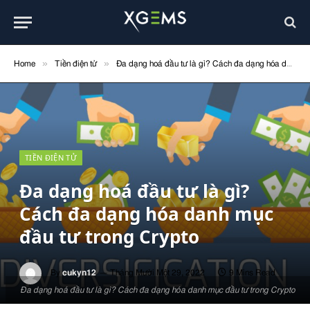
»
»
Home
Tiền điện tử
Đa dạng hoá đầu tư là gì? Cách đa dạng hóa danh mục đầu tư trong Crypto
TIỀN ĐIỆN TỬ
Đa dạng hoá đầu tư là gì?
Cách đa dạng hóa danh mục
đầu tư trong Crypto
By
cukyn12
Tháng Mười Một 29, 2022
9 Mins Read
Đa dạng hoá đầu tư là gì? Cách đa dạng hóa danh mục đầu tư trong Crypto