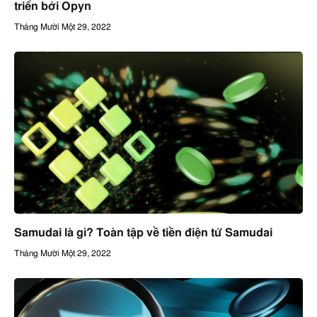
triển bởi Opyn
Tháng Mười Một 29, 2022
Samudai là gì? Toàn tập về tiền điện tử Samudai
Tháng Mười Một 29, 2022