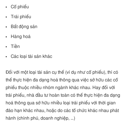
Cổ phiếu
Trái phiếu
Bất động sản
Hàng hoá
Tiền
Các loại tài sản khác
Đối với một loại tài sản cụ thể (ví dụ như cổ phiếu), thì có
thể thực hiện đa dạng hoá thông qua việc sở hữu các cổ
phiếu thuộc nhiều nhóm ngành khác nhau. Hay đối với
trái phiếu, nhà đầu tư hoàn toàn có thể thực hiện đa dạng
hoá thông qua sở hữu nhiều loại trái phiếu với thời gian
đáo hạn khác nhau, hoặc do các tổ chức khác nhau phát
hành (chính phủ, doanh nghiệp, …)