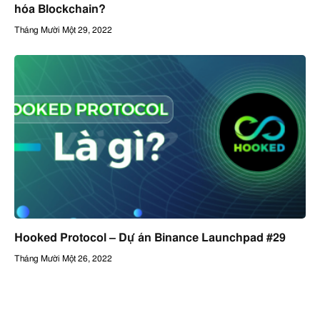
hóa Blockchain?
Tháng Mười Một 29, 2022
Hooked Protocol – Dự án Binance Launchpad #29
Tháng Mười Một 26, 2022