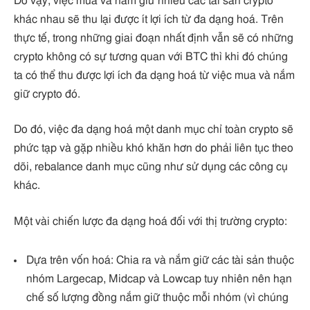
Do vậy, việc mua và nắm giữ nhiều các tài sản crypto
khác nhau sẽ thu lại được ít lợi ích từ đa dạng hoá. Trên
thực tế, trong những giai đoạn nhất định vẫn sẽ có những
crypto không có sự tương quan với BTC thì khi đó chúng
ta có thể thu được lợi ích đa dạng hoá từ việc mua và nắm
giữ crypto đó.
Do đó, việc đa dạng hoá một danh mục chỉ toàn crypto sẽ
phức tạp và gặp nhiều khó khăn hơn do phải liên tục theo
dõi, rebalance danh mục cũng như sử dụng các công cụ
khác.
Một vài chiến lược đa dạng hoá đối với thị trường crypto:
Dựa trên vốn hoá: Chia ra và nắm giữ các tài sản thuộc
nhóm Largecap, Midcap và Lowcap tuy nhiên nên hạn
chế số lượng đồng nắm giữ thuộc mỗi nhóm (vì chúng