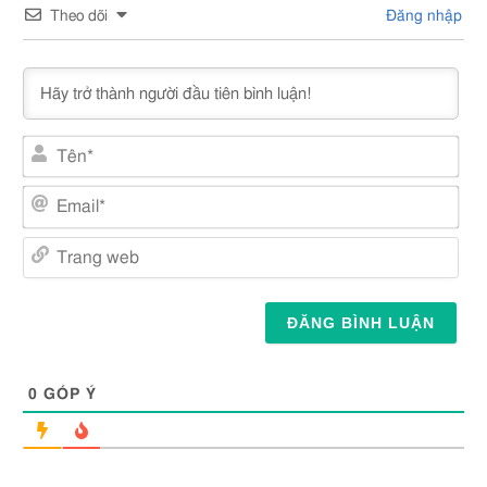
Theo dõi
Đăng nhập
Tên
Emai
Tra
web
0
GÓP Ý