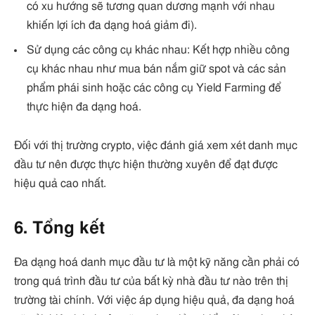
có xu hướng sẽ tương quan dương mạnh với nhau
khiến lợi ích đa dạng hoá giảm đi).
Sử dụng các công cụ khác nhau: Kết hợp nhiều công
cụ khác nhau như mua bán nắm giữ spot và các sản
phẩm phái sinh hoặc các công cụ Yield Farming để
thực hiện đa dạng hoá.
Đối với thị trường crypto, việc đánh giá xem xét danh mục
đầu tư nên được thực hiện thường xuyên để đạt được
hiệu quả cao nhất.
6. Tổng kết
Đa dạng hoá danh mục đầu tư là một kỹ năng cần phải có
trong quá trình đầu tư của bất kỳ nhà đầu tư nào trên thị
trường tài chính. Với việc áp dụng hiệu quả, đa dạng hoá