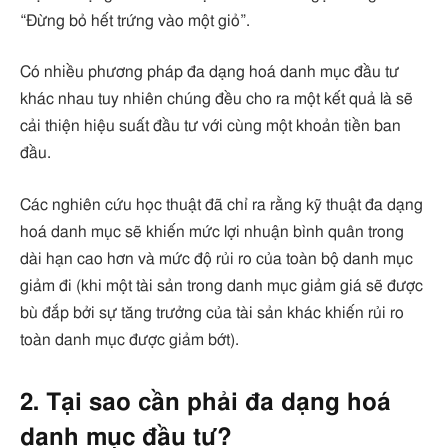
“Đừng bỏ hết trứng vào một giỏ”.
Có nhiều phương pháp đa dạng hoá danh mục đầu tư
khác nhau tuy nhiên chúng đều cho ra một kết quả là sẽ
cải thiện hiệu suất đầu tư với cùng một khoản tiền ban
đầu.
Các nghiên cứu học thuật đã chỉ ra rằng kỹ thuật đa dạng
hoá danh mục sẽ khiến mức lợi nhuận bình quân trong
dài hạn cao hơn và mức độ rủi ro của toàn bộ danh mục
giảm đi (khi một tài sản trong danh mục giảm giá sẽ được
bù đắp bởi sự tăng trưởng của tài sản khác khiến rủi ro
toàn danh mục được giảm bớt).
2. Tại sao cần phải đa dạng hoá
danh mục đầu tư?