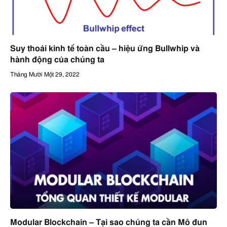
Suy thoái kinh tế toàn cầu – hiệu ứng Bullwhip và
hành động của chúng ta
Tháng Mười Một 29, 2022
Modular Blockchain – Tại sao chúng ta cần Mô đun