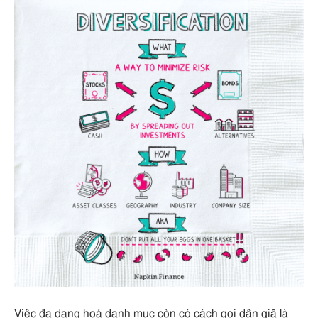
Việc đa dạng hoá danh mục còn có cách gọi dân giã là