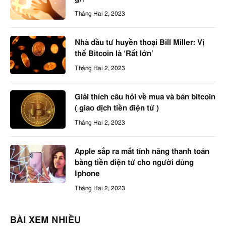
Tháng Hai 2, 2023
Nhà đầu tư huyền thoại Bill Miller: Vị
thế Bitcoin là ‘Rất lớn’
Tháng Hai 2, 2023
Giải thích câu hỏi về mua và bán bitcoin
( giao dịch tiền điện tử )
Tháng Hai 2, 2023
Apple sắp ra mắt tính năng thanh toán
bằng tiền điện tử cho người dùng
Iphone
Tháng Hai 2, 2023
BÀI XEM NHIỀU