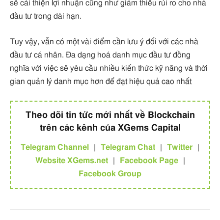
sẽ cải thiện lợi nhuận cũng như giảm thiểu rủi ro cho nhà
đầu tư trong dài hạn.
Tuy vậy, vẫn có một vài điểm cần lưu ý đối với các nhà
đầu tư cá nhân. Đa dạng hoá danh mục đầu tư đồng
nghĩa với việc sẽ yêu cầu nhiều kiến thức kỹ năng và thời
gian quản lý danh mục hơn để đạt hiệu quả cao nhất
Theo dõi tin tức mới nhất về Blockchain
trên các kênh của XGems Capital
Telegram Channel
|
Telegram Chat
|
Twitter
|
Website XGems.net
|
Facebook Page
|
Facebook Group