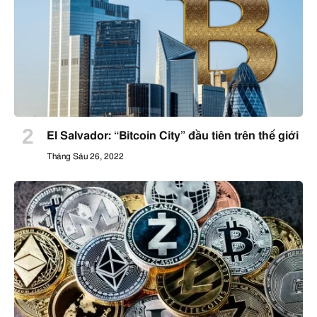
El Salvador: “Bitcoin City” đầu tiên trên thế giới
Tháng Sáu 26, 2022