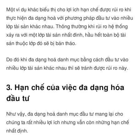
Một ví dụ khác biểu thị cho lợi ích hạn chế được rủi ro khi
thực hiện đa dạng hoá với phương pháp đầu tư vào nhiều
lớp tài sản khác nhau. Thông thường khi rủi ro hệ thống
xảy ra với một lớp tài sản nhất đinh, hầu hết toàn bộ tài
sản thuộc lớp đó sẽ bị bán tháo.
Do đó khi đa dạng hoá danh mục bằng cách đầu tư vào
nhiều lớp tài sản khác nhau thì sẽ tránh được rủi ro này.
3. Hạn chế của việc đa dạng hóa
đầu tư
Như vậy, đa dạng hoá danh mục đầu tư mang lại cho
chúng ta rất nhiều lợi ích nhưng vẫn còn những hạn chế
nhất định.