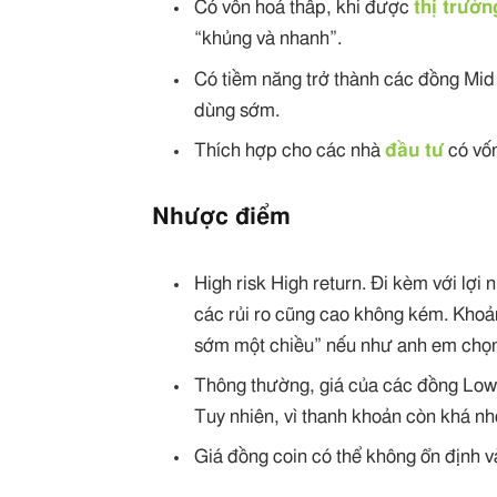
Có vốn hoá thấp, khi được
thị trườn
“khủng và nhanh”.
Có tiềm năng trở thành các đồng Mid 
dùng sớm.
Thích hợp cho các nhà
đầu tư
có vốn
Nhược điểm
High risk High return. Đi kèm với lợi
các rủi ro cũng cao không kém. Khoả
sớm một chiều” nếu như anh em chọn
Thông thường, giá của các đồng Low 
Tuy nhiên, vì thanh khoản còn khá nh
Giá đồng coin có thể không ổn định v