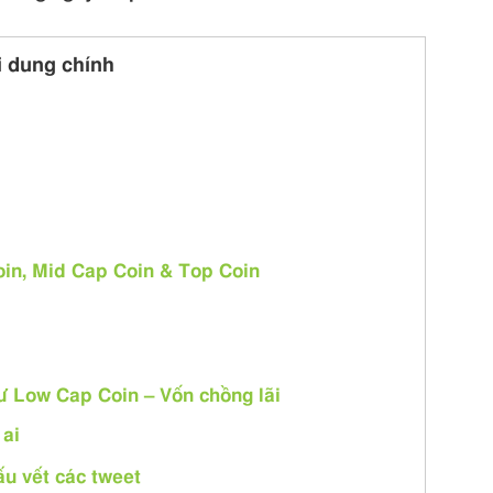
i dung chính
oin, Mid Cap Coin & Top Coin
tư Low Cap Coin – Vốn chồng lãi
 ai
u vết các tweet