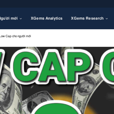
Người mới
XGems Analytics
XGems Research
 Low Cap cho người mới