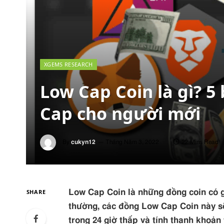
XGEMS RESEARCH
Low Cap Coin là gì? 5
Cap cho người mới
By
cukyn12
Tháng Năm 3, 2022
22 Mins Read
SHARE
Low Cap Coin là những đồng coin có g
thường, các đồng Low Cap Coin này sẽ
trong 24 giờ thấp và tính thanh khoản