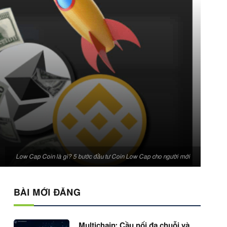
Low Cap Coin là gì? 5 bước đầu tư Coin Low Cap cho người mới
BÀI MỚI ĐĂNG
Multichain: Cầu nối đa chuỗi và