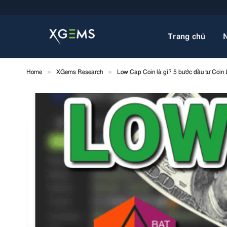
Trang chủ
»
»
Home
XGems Research
Low Cap Coin là gì? 5 bước đầu tư Coin