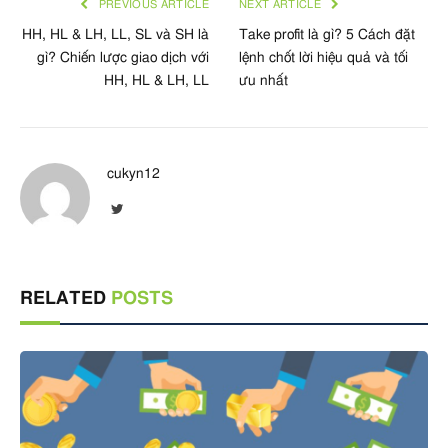
PREVIOUS ARTICLE
NEXT ARTICLE
HH, HL & LH, LL, SL và SH là
Take profit là gì? 5 Cách đặt
gì? Chiến lược giao dịch với
lệnh chốt lời hiệu quả và tối
HH, HL & LH, LL
ưu nhất
cukyn12
Twitter
RELATED
POSTS