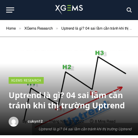
»
»
Home
XGems Research
Uptrend là gì? 04 sai lầm cần tránh khi thị trường Uptrend
XGEMS RESEARCH
Uptrend là gì? 04 sai lầm cần
tránh khi thị trường Uptrend
By
cukyn12
Tháng Năm 29, 2022
8 Mins Read
Uptrend là gì? 04 sai lầm cần tránh khi thị trường Uptrend