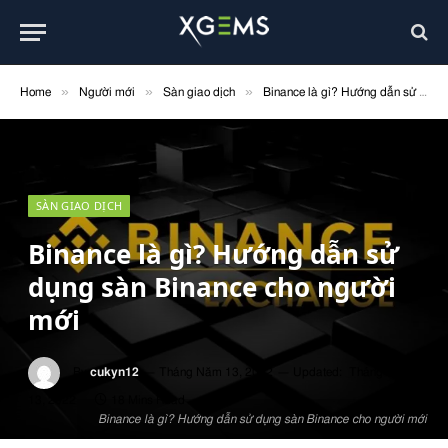
»
»
»
Home
Người mới
Sàn giao dịch
Binance là gì? Hướng dẫn sử dụng sàn Binance cho người mới
SÀN GIAO DỊCH
Binance là gì? Hướng dẫn sử
dụng sàn Binance cho người
mới
By
cukyn12
Tháng Năm 13, 2022
Updated:
Tháng Năm
13, 2022
18 Mins Read
Binance là gì? Hướng dẫn sử dụng sàn Binance cho người mới