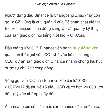
Giao diện chính của Binance
Người đứng đầu Binance là Changpeng Zhao (hay còn
gọi là CZ). Ông là cựu quản lý của Bộ phận phát triển tại
Blockchain.com, nhà đồng sáng lập và quản lý kỹ thuật
của sàn giao dịch nổi tiếng một thời – OKCoin.
Đầu tháng 07/2017, Binance tiến hành
huy động vốn
qua hình thức gọi vốn ICO. Nhờ vào hồ sơ khủng của
CEO, dự án sàn giao dịch Binance nhanh chóng thu hút
được sự chú ý từ cộng đồng.
Vòng gọi vốn ICO của Binance kéo dài từ 01/07 –
21/07/2017 đã thu về 15 triệu USD và có hơn 20.000 lượt
đăng ký vào những ngày đầu.
Ắt hẳn anh em sẽ thắc mắc sàn binance của nước nào,