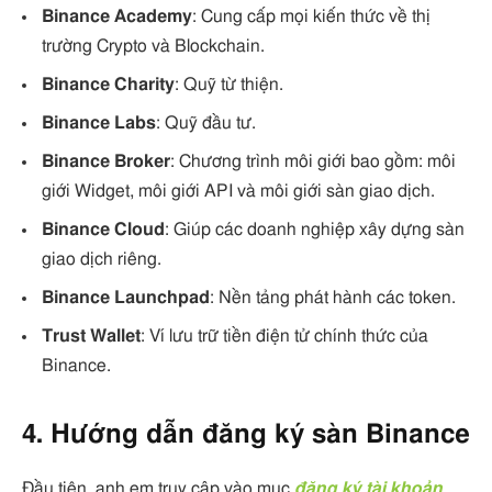
Binance Academy
: Cung cấp mọi kiến thức về thị
trường Crypto và Blockchain.
Binance Charity
: Quỹ từ thiện.
Binance Labs
: Quỹ đầu tư.
Binance Broker
: Chương trình môi giới bao gồm: môi
giới Widget, môi giới API và môi giới sàn giao dịch.
Binance Cloud
: Giúp các doanh nghiệp xây dựng sàn
giao dịch riêng.
Binance Launchpad
: Nền tảng phát hành các token.
Trust Wallet
: Ví lưu trữ tiền điện tử chính thức của
Binance.
4. Hướng dẫn đăng ký sàn Binance
Đầu tiên, anh em truy cập vào mục
đăng ký tài khoản