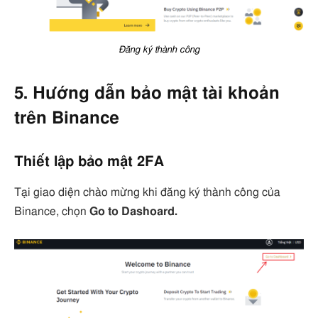
Đăng ký thành công
5. Hướng dẫn bảo mật tài khoản
trên Binance
Thiết lập bảo mật 2FA
Tại giao diện chào mừng khi đăng ký thành công của
Binance, chọn
Go to Dashoard.