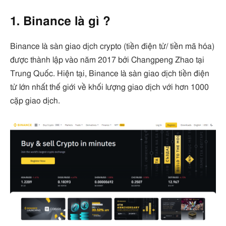
1. Binance là gì ?
Binance là sàn giao dịch crypto (tiền điện tử/ tiền mã hóa)
được thành lập vào năm 2017 bởi Changpeng Zhao tại
Trung Quốc. Hiện tại, Binance là sàn giao dịch tiền điện
tử lớn nhất thế giới về khối lượng giao dịch với hơn 1000
cặp giao dịch.