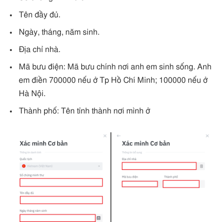
Tên đầy đủ.
Ngày, tháng, năm sinh.
Địa chỉ nhà.
Mã bưu điện: Mã bưu chính nơi anh em sinh sống. Anh
em điền 700000 nếu ở Tp Hồ Chí Minh; 100000 nếu ở
Hà Nội.
Thành phố: Tên tỉnh thành nơi mình ở