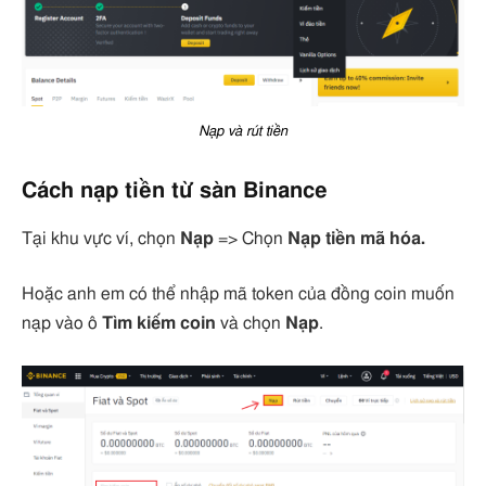
Nạp và rút tiền
Cách nạp tiền từ sàn Binance
Tại khu vực ví, chọn
Nạp
=> Chọn
Nạp tiền mã hóa.
Hoặc anh em có thể nhập mã token của đồng coin muốn
nạp vào ô
Tìm kiếm coin
và chọn
Nạp
.