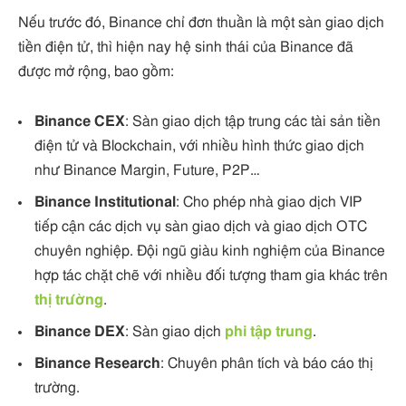
Nếu trước đó, Binance chỉ đơn thuần là một sàn giao dịch
tiền điện tử, thì hiện nay hệ sinh thái của Binance đã
được mở rộng, bao gồm:
Binance CEX
: Sàn giao dịch tập trung các tài sản tiền
điện tử và Blockchain, với nhiều hình thức giao dịch
như Binance Margin, Future, P2P…
Binance Institutional
: Cho phép nhà giao dịch VIP
tiếp cận các dịch vụ sàn giao dịch và giao dịch OTC
chuyên nghiệp. Đội ngũ giàu kinh nghiệm của Binance
hợp tác chặt chẽ với nhiều đối tượng tham gia khác trên
thị trường
.
Binance DEX
: Sàn giao dịch
phi tập trung
.
Binance Research
: Chuyên phân tích và báo cáo thị
trường.