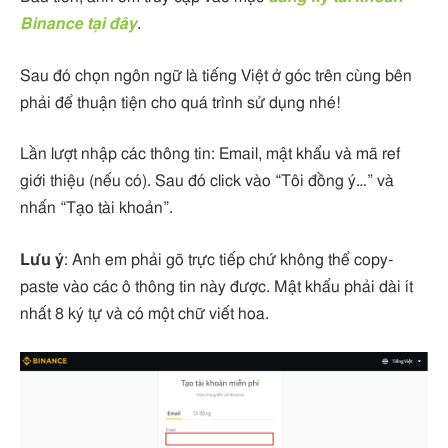
Binance tại đây
.
Sau đó chọn ngôn ngữ là tiếng Việt ở góc trên cùng bên
phải để thuận tiện cho quá trình sử dụng nhé!
Lần lượt nhập các thông tin: Email, mật khẩu và mã ref
giới thiệu (nếu có). Sau đó click vào “Tôi đồng ý…” và
nhấn “Tạo tài khoản”.
Lưu ý
: Anh em phải gõ trực tiếp chứ không thể copy-
paste vào các ô thông tin này được. Mật khẩu phải dài ít
nhất 8 ký tự và có một chữ viết hoa.