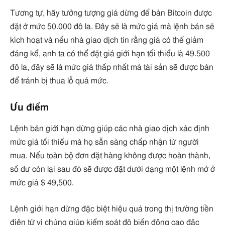
Tương tự, hãy tưởng tượng giá dừng để bán Bitcoin được
đặt ở mức 50.000 đô la. Đây sẽ là mức giá mà lệnh bán sẽ
kích hoạt và nếu nhà giao dịch tin rằng giá có thể giảm
đáng kể, anh ta có thể đặt giá giới hạn tối thiểu là 49.500
đô la, đây sẽ là mức giá thấp nhất mà tài sản sẽ được bán
để tránh bị thua lỗ quá mức.
Ưu điểm
Lệnh bán giới hạn dừng giúp các nhà giao dịch xác định
mức giá tối thiểu mà họ sẵn sàng chấp nhận từ người
mua. Nếu toàn bộ đơn đặt hàng không được hoàn thành,
số dư còn lại sau đó sẽ được đặt dưới dạng một lệnh mở ở
mức giá $ 49,500.
Lệnh giới hạn dừng đặc biệt hiệu quả trong thị trường tiền
điện tử vì chúng giúp kiểm soát độ biến động cao đặc