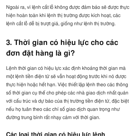
Ngoài ra, vì lệnh cắt lỗ không được đảm bảo sẽ được thực
hiện hoàn toàn khi lệnh thị trường được kích hoạt, các
lệnh cắt lỗ dễ bị trượt giá, giống như lệnh thị trường.
3. Thời gian có hiệu lực cho các
đơn đặt hàng là gì?
Lệnh thời gian có hiệu lực xác định khoảng thời gian mà
một lệnh tiền điện tử sẽ vẫn hoạt động trước khi nó được
thực hiện hoặc hết hạn. Việc thiết lập lệnh theo các thông
số thời gian cụ thể cho phép các nhà giao dịch nhất quán
với cấu trúc và dự báo của thị trường tiền điện tử, đặc biệt
nếu họ tuân theo các chỉ số giao dịch quan trọng như
đường trung bình rất nhạy cảm với thời gian.
Các loại thời gian có hiệu lực lệnh