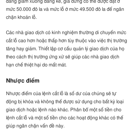
đang giảm xuống đáng kể, giá dừng có thể được đặt ở
mức 50.000 đô la và mức lỗ ở mức 49.500 đô la để ngăn
chặn khoản lỗ.
Các nhà giao dịch có kinh nghiệm thường di chuyển mức
cắt lỗ cao hơn hoặc thấp hơn tùy thuộc vào việc thị trường
tăng hay giảm. Thiết lập cơ cấu quản lý giao dịch của họ
theo cách thị trường ứng xử sẽ giúp các nhà giao dịch
hạn chế thiệt hại do mất mát.
Nhược điểm
Nhược điểm của lệnh cắt lỗ là số dư của chúng sẽ tự
động bị khóa và không thể được sử dụng cho bất kỳ loại
giao dịch hoặc lệnh nào khác. Phân bổ một số tiền cho
lệnh cắt lỗ và một số tiền cho các hoạt động khác có thể
giúp ngăn chặn vấn đề này.