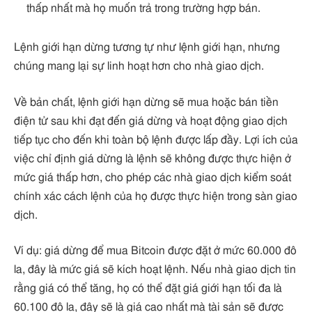
thấp nhất mà họ muốn trả trong trường hợp bán.
Lệnh giới hạn dừng tương tự như lệnh giới hạn, nhưng
chúng mang lại sự linh hoạt hơn cho nhà giao dịch.
Về bản chất, lệnh giới hạn dừng sẽ mua hoặc bán tiền
điện tử sau khi đạt đến giá dừng và hoạt động giao dịch
tiếp tục cho đến khi toàn bộ lệnh được lấp đầy. Lợi ích của
việc chỉ định giá dừng là lệnh sẽ không được thực hiện ở
mức giá thấp hơn, cho phép các nhà giao dịch kiểm soát
chính xác cách lệnh của họ được thực hiện trong sàn giao
dịch.
Ví dụ: giá dừng để mua Bitcoin được đặt ở mức 60.000 đô
la, đây là mức giá sẽ kích hoạt lệnh. Nếu nhà giao dịch tin
rằng giá có thể tăng, họ có thể đặt giá giới hạn tối đa là
60.100 đô la, đây sẽ là giá cao nhất mà tài sản sẽ được