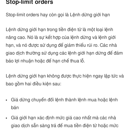
Stop-limit orders
Stop-limit orders hay còn gọi là Lệnh dừng giới hạn
Lệnh dừng giới hạn trong tiền điện tử là một loại lệnh
nâng cao. Nó là sự kết hợp của lệnh dừng và lệnh giới
hạn, và nó được sử dụng để giảm thiểu rủi ro. Các nhà
giao dịch thường sử dụng các lệnh giới hạn dừng để đảm
bảo lợi nhuận hoặc để hạn chế thua lỗ.
Lệnh dừng giới hạn không được thực hiện ngay lập tức và
bao gồm hai điều kiện sau:
Giá dừng chuyển đổi lệnh thành lệnh mua hoặc lệnh
bán
Giá giới hạn xác định mức giá cao nhất mà các nhà
giao dịch sẵn sàng trả để mua tiền điện tử hoặc mức