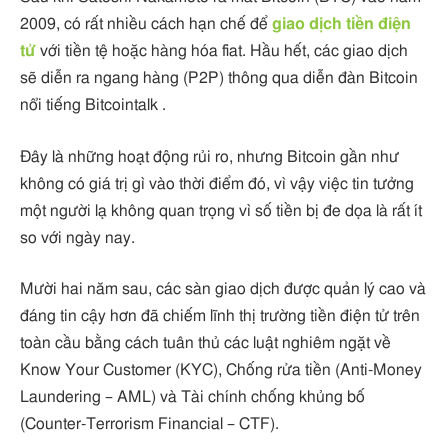
2009, có rất nhiều cách hạn chế để
giao dịch tiền điện
tử
với tiền tệ hoặc hàng hóa fiat. Hầu hết, các giao dịch
sẽ diễn ra ngang hàng (P2P) thông qua diễn đàn Bitcoin
nổi tiếng Bitcointalk .
Đây là những hoạt động rủi ro, nhưng Bitcoin gần như
không có giá trị gì vào thời điểm đó, vì vậy việc tin tưởng
một người lạ không quan trọng vì số tiền bị đe dọa là rất ít
so với ngày nay.
Mười hai năm sau, các sàn giao dịch được quản lý cao và
đáng tin cậy hơn đã chiếm lĩnh thị trường tiền điện tử trên
toàn cầu bằng cách tuân thủ các luật nghiêm ngặt về
Know Your Customer (KYC), Chống rửa tiền (Anti-Money
Laundering – AML) và Tài chính chống khủng bố
(Counter-Terrorism Financial – CTF).