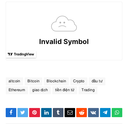
altcoin
Bitcoin
Blockchain
Crypto
đầu tư
Ethereum
giao dịch
tiền điện tử
Trading
Facebook
Twitter
Pinterest
LinkedIn
Tumblr
Email
Reddit
VKontakte
Telegra
Wha