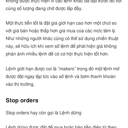
không được thực hiện vì các lệnh khác đã đặt trước đó với
cùng số lượng đang chờ được lấp đầy.
Một thực tiễn tốt là đặt giá giới hạn cao hơn một chút so
với giá bán hoặc thấp hơn giá mua của các mức tâm lý.
Như những người khác cũng có thể sử dụng chiến thuật
này, sẽ hữu ích khi xem sổ lệnh để phát hiện giá không
phản ánh nhiều lệnh để có cơ hội thực hiện tốt hơn.
Lệnh giới hạn được coi là “makers” trong đó một lệnh mở
được đặt ngay lập tức vào sổ lệnh và bơm thanh khoản
vào thị trường.
Stop orders
Stop orders hay còn gọi là Lệnh dừng
Lệnh dừng được đặt để mua hoặc bán tiền điện tử theo