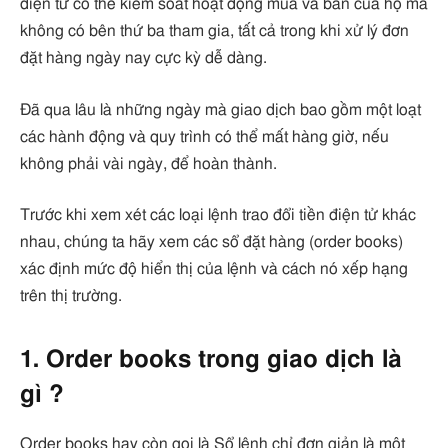
điện tử có thể kiểm soát hoạt động mua và bán của họ mà
không có bên thứ ba tham gia, tất cả trong khi xử lý đơn
đặt hàng ngày nay cực kỳ dễ dàng.
Đã qua lâu là những ngày mà giao dịch bao gồm một loạt
các hành động và quy trình có thể mất hàng giờ, nếu
không phải vài ngày, để hoàn thành.
Trước khi xem xét các loại lệnh trao đổi tiền điện tử khác
nhau, chúng ta hãy xem các sổ đặt hàng (order books)
xác định mức độ hiển thị của lệnh và cách nó xếp hạng
trên thị trường.
1. Order books trong giao dịch là
gì ?
Order books hay còn gọi là Sổ lệnh chỉ đơn giản là một