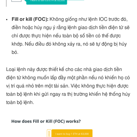
Fill or kill (FOC):
Không giống như lệnh IOC trước đó,
điền hoặc hủy ngụ ý rằng lệnh giao dịch tiền điện tử sẽ
chỉ được thực hiện nếu toàn bộ số tiền có thể được
khớp. Nếu điều đó không xảy ra, nó sẽ tự động bị hủy
bỏ.
Loại lệnh này được thiết kế cho các nhà giao dịch tiền
điện tử không muốn lấp đầy một phần nếu nó khiến họ có
vị trí quá nhỏ trên một tài sản. Việc không thực hiện được
toàn bộ lệnh khi gửi ngay ra thị trường khiến hệ thống hủy
toàn bộ lệnh.