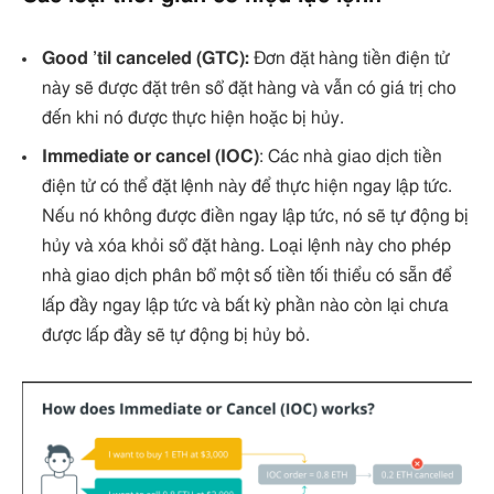
Good ’til canceled (GTC):
Đơn đặt hàng tiền điện tử
này sẽ được đặt trên sổ đặt hàng và vẫn có giá trị cho
đến khi nó được thực hiện hoặc bị hủy.
Immediate or cancel (IOC)
: Các nhà giao dịch tiền
điện tử có thể đặt lệnh này để thực hiện ngay lập tức.
Nếu nó không được điền ngay lập tức, nó sẽ tự động bị
hủy và xóa khỏi sổ đặt hàng. Loại lệnh này cho phép
nhà giao dịch phân bổ một số tiền tối thiểu có sẵn để
lấp đầy ngay lập tức và bất kỳ phần nào còn lại chưa
được lấp đầy sẽ tự động bị hủy bỏ.