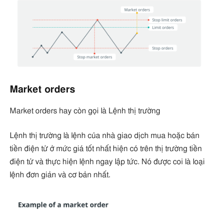
Market orders
Market orders hay còn gọi là Lệnh thị trường
Lệnh thị trường là lệnh của nhà giao dịch mua hoặc bán
tiền điện tử ở mức giá tốt nhất hiện có trên thị trường tiền
điện tử và thực hiện lệnh ngay lập tức. Nó được coi là loại
lệnh đơn giản và cơ bản nhất.