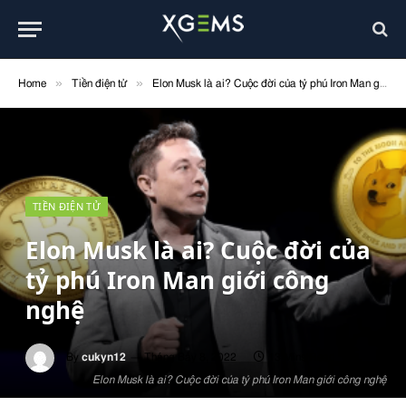
»
»
Home
Tiền điện tử
Elon Musk là ai? Cuộc đời của tỷ phú Iron Man giới công nghệ
TIỀN ĐIỆN TỬ
Elon Musk là ai? Cuộc đời của
tỷ phú Iron Man giới công
nghệ
By
cukyn12
Tháng Bảy 8, 2022
13 Mins Read
Elon Musk là ai? Cuộc đời của tỷ phú Iron Man giới công nghệ