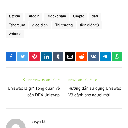
altcoin
Bitcoin
Blockchain
Crypto
defi
Ethereum
giao dịch
Thị trường
tiền điện tử
Volume
Facebook
Twitter
Pinterest
LinkedIn
Tumblr
Email
Reddit
VKontakte
Telegra
Wha
PREVIOUS ARTICLE
NEXT ARTICLE
Uniswap là gì? Tổng quan về
Hướng dẫn sử dụng Uniswap
sàn DEX Uniswap
V3 dành cho người mới
cukyn12