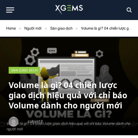
»
»
»
Home
Người mới
Sàn giao dịch
Volume là gì? 04 chiến lược giao dịch hiệu quả với chỉ báo Volume dành cho người mới
SÀN GIAO DỊCH
Volume là gì? 04 chiến lược
giao dịch hiệu quả với chỉ báo
Volume dành cho người mới
By
cukyn12
Tháng Tư 26, 2022
9 Mins Read
Volume là gì? 04 chiến lược giao dịch hiệu quả với chỉ báo Volume dành cho
người mới