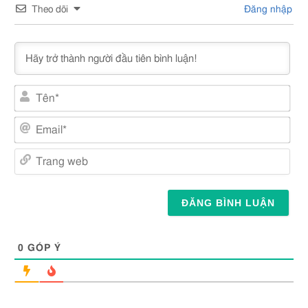
Theo dõi
Đăng nhập
Tên
Emai
Tra
web
0
GÓP Ý